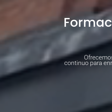
F
o
r
m
a
c
Ofrecemos
continuo para en