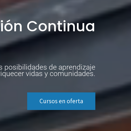
i
ó
n
C
o
n
t
i
n
u
a
 posibilidades de aprendizaje
riquecer vidas y comunidades.
Cursos en oferta