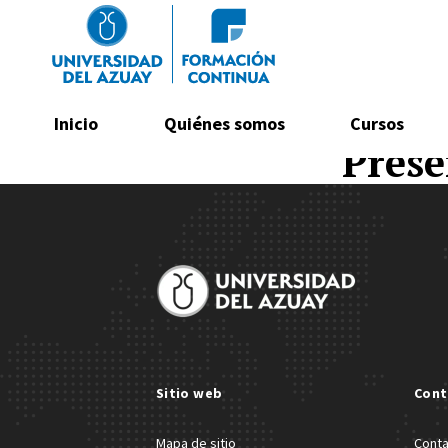
Navegación principal
Inicio
Quiénes somos
Cursos
Prese
Pasar al contenido principal
Site Footer
Sitio web
Cont
Mapa de sitio
Cont