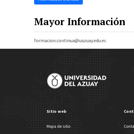
Mayor Información
formacion.continua@uazuay.edu.ec
Site Footer
Sitio web
Cont
Mapa de sitio
Cont