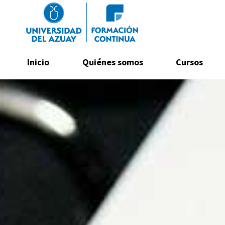
Navegación principal
Inicio
Quiénes somos
Cursos
Pasar al contenido principal