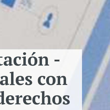
ación -
cales con
derechos