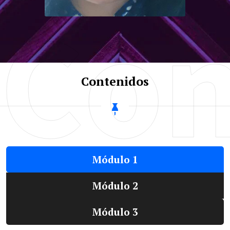
Con
Literatura
Julia Avecillas
Almeida
Instructora
Contenidos
Doctora en Educación
Licenciada en Ciencias de la
Educación en la
Especialización de
Lingüística Literatura y
Lenguajes Audiovisuales
Módulo 1
Módulo 2
Módulo 3