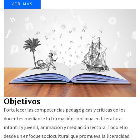
comprensión de la realidad. La literatura se plantea así como
VER MÁS
una herramienta de humanización y transformación social.
El curso está dirigido a docentes de Educación Básica y
Bachillerato y se sustenta en un enfoque sociocultural de la
educación literaria. Propone fortalecer la formación docente
a través de la literatura infantil y juvenil, la animación y la
mediación lectora, promoviendo una literacidad crítica,
inclusiva y contextualizada que fomente comunidades
lectoras activas y reflexivas.
Objetivos
Fortalecer las competencias pedagógicas y críticas de los
docentes mediante la formación continua en literatura
infantil y juvenil, animación y mediación lectora. Todo ello
desde un enfoque sociocultural que promueva la literacidad