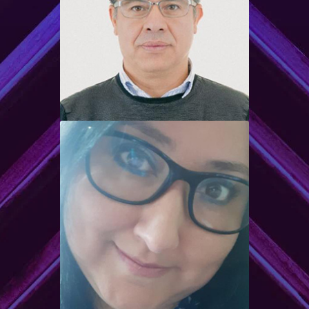
Franklin Ordóñez
Luna
Instructor
Licenciado en Ciencias de la
Educación en la Especialidad
de Lengua y Literatura
Profesor de Segunda
Educación en la
Especialización de Lengua y