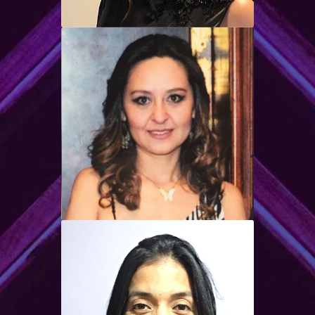
Michelle Solinger
Mgt
Masters degree in Teaching
English as a Foreign Language.
Grace Mogollón
Mgt
Magíster en Lingüística Aplicada a