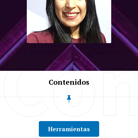
la Enseñanza del Inglés como
Lengua Extranjera.
Con
Lorena Beatriz
Reinoso Illescas
Mgt
Contenidos
Magíster en Enseñanza del Inglés
como Lengua Extranjera.
Herramientas