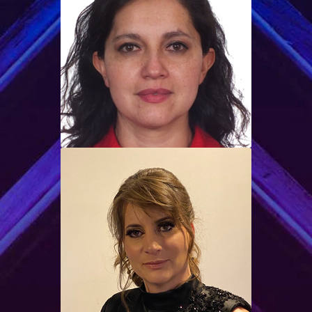
Sonia Magali
Arteaga Sarmiento
Mgt
Doctora en Educación, Magister
en Enseñanza de Ingles Como
Idioma Extranjero.