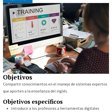
estudiantes en el proceso de aprendizaje. La integración de
herramientas digitales en el aula también puede ayudar a los
profesores a desarrollar sus competencias digitales, cada vez
más importantes en el mundo moderno, además de aportar
flexibilidad en cuanto a dónde y cuándo tiene lugar el
aprendizaje.
Este curso se dictará en idioma inglés, esta dirigido a docentes
de todos los niveles de educación que posean como mínimo el
nivel B1.
Objetivos
Compartir conocimientos en el manejo de sistemas expertos
que aporten a la enseñanza del inglés.
Objetivos específicos
Introducir a los profesores a herramientas digitales