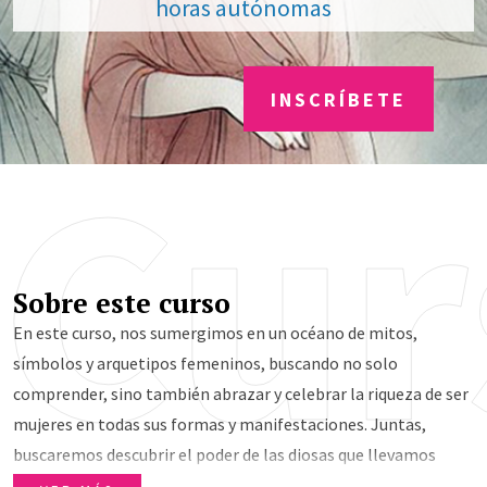
horas autónomas
INSCRÍBETE
Cur
Sobre este curso
En este curso, nos sumergimos en un océano de mitos,
símbolos y arquetipos femeninos, buscando no solo
comprender, sino también abrazar y celebrar la riqueza de ser
mujeres en todas sus formas y manifestaciones. Juntas,
buscaremos descubrir el poder de las diosas que llevamos
dentro, honrando la diversidad, la fuerza y la sabiduría que nos