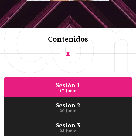
Con
Mst. Viviana
Vásquez
Instructora
Contenidos
Máster Universitario en Terapias
de Tercera Generación.
Sesión 1
17 Junio
Sesión 2
20 Junio
Sesión 3
24 Junio