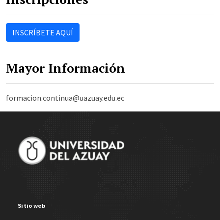
INSCRÍBETE AQUÍ
Mayor Información
formacion.continua@uazuay.edu.ec
Site Footer
Sitio web