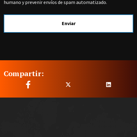
humano y prevenir envíos de spam automatizado.
Compartir:
Site Footer