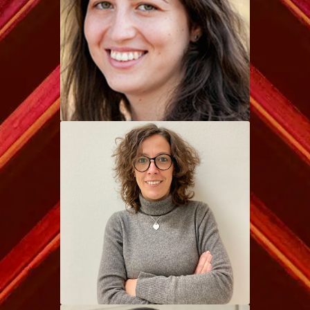
Alessandra Marti
Ph. D.
Investigadora centrada en la
Ciencia y Tecnología de Cereales,
con especial interés en la
funcionalidad de cereales,
pseudocereales y legumbres.