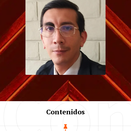
Daniela Martini
Ph. D.
Profesora asociada con la Unidad
de Nutrición Humana y el
Departamento de Ciencias
Alimentarias, Ambientales y
Nutricionales.
Con
Diego Suárez
Estrella
Ing. - Ph. D.
Contenidos
Coordinador.
Doctor en Filosofía Sistema de