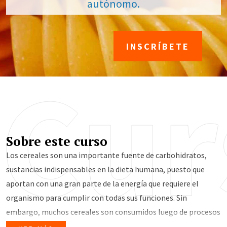
autónomo.
INSCRÍBETE
Cur
Sobre este curso
Los cereales son una importante fuente de carbohidratos,
sustancias indispensables en la dieta humana, puesto que
aportan con una gran parte de la energía que requiere el
organismo para cumplir con todas sus funciones. Sin
embargo, muchos cereales son consumidos luego de procesos
de refinación que evitan su aporte de otros compuestos