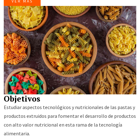
VER MÁS
beneficiosos, como minerales, fibras y muchos más. El
estudio de los aspectos tecnológicos y nutricionales
relacionados con la industrialización de los cereales en forma
de pasta y de extruidos permitirá a los participantes contar
con herramientas adecuadas para mejorar el aporte
nutricional de estos alimentos, sin sacrificar sus
características tecnológicas y sensoriales.
Objetivos
Estudiar aspectos tecnológicos y nutricionales de las pastas y
productos extruidos para fomentar el desarrollo de productos
con alto valor nutricional en esta rama de la tecnología
alimentaria.